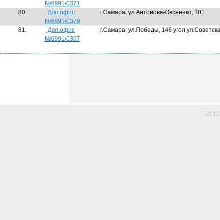
№6991/0371
80.
Доп.офис
г.Самара, ул.Антонова-Овсеенко, 101
№6991/0379
81.
Доп.офис
г.Самара, ул.Победы, 146 угол ул.Советска
№6991/0367
2012