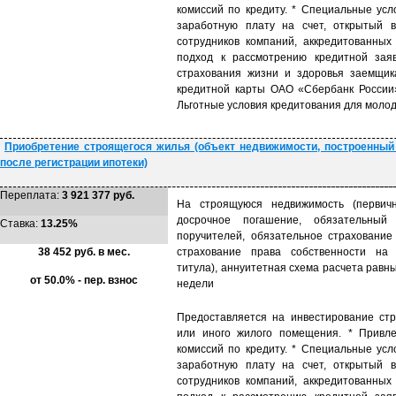
комиссий по кредиту. * Специальные усл
заработную плату на счет, открытый 
сотрудников компаний, аккредитованны
подход к рассмотрению кредитной заяв
страхования жизни и здоровья заемщик
кредитной карты ОАО «Сбербанк России»
Льготные условия кредитования для молод
Приобретение строящегося жилья (объект недвижимости, построенный
после регистрации ипотеки)
Переплата:
3 921 377 руб.
На строящуюся недвижимость (первичн
досрочное погашение, обязательный
Ставка:
13.25%
поручителей, обязательное страхование
38 452 руб. в мес.
страхование права собственности на 
титула), аннуитетная схема расчета равн
от 50.0% - пер. взнос
недели
Предоставляется на инвестирование стр
или иного жилого помещения. * Привле
комиссий по кредиту. * Специальные усл
заработную плату на счет, открытый 
сотрудников компаний, аккредитованны