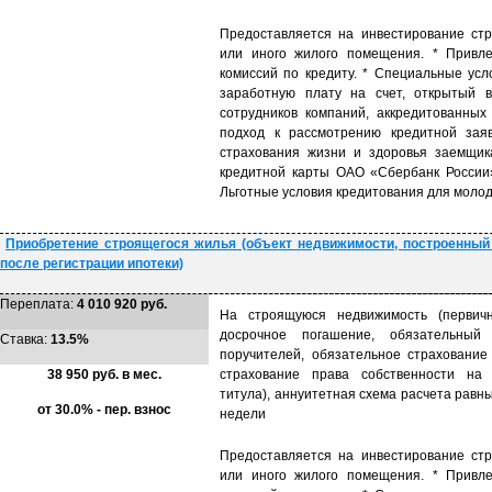
Предоставляется на инвестирование стр
или иного жилого помещения. * Привле
комиссий по кредиту. * Специальные усл
заработную плату на счет, открытый 
сотрудников компаний, аккредитованны
подход к рассмотрению кредитной заяв
страхования жизни и здоровья заемщик
кредитной карты ОАО «Сбербанк России»
Льготные условия кредитования для молод
Приобретение строящегося жилья (объект недвижимости, построенный
после регистрации ипотеки)
Переплата:
4 010 920 руб.
На строящуюся недвижимость (первичн
досрочное погашение, обязательный
Ставка:
13.5%
поручителей, обязательное страхование
38 950 руб. в мес.
страхование права собственности на 
титула), аннуитетная схема расчета равн
от 30.0% - пер. взнос
недели
Предоставляется на инвестирование стр
или иного жилого помещения. * Привле