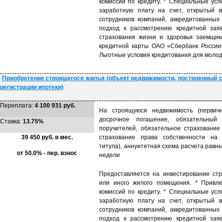
комиссий по кредиту. * Специальные усл
заработную плату на счет, открытый 
сотрудников компаний, аккредитованны
подход к рассмотрению кредитной заяв
страхования жизни и здоровья заемщик
кредитной карты ОАО «Сбербанк России»
Льготные условия кредитования для молод
Приобретение строящегося жилья (объект недвижимости, построенный с
регистрации ипотеки)
Переплата:
4 100 931 руб.
На строящуюся недвижимость (первичн
досрочное погашение, обязательный
Ставка:
13.75%
поручителей, обязательное страхование
39 450 руб. в мес.
страхование права собственности на 
титула), аннуитетная схема расчета равн
от 50.0% - пер. взнос
недели
Предоставляется на инвестирование стр
или иного жилого помещения. * Привле
комиссий по кредиту. * Специальные усл
заработную плату на счет, открытый 
сотрудников компаний, аккредитованны
подход к рассмотрению кредитной заяв